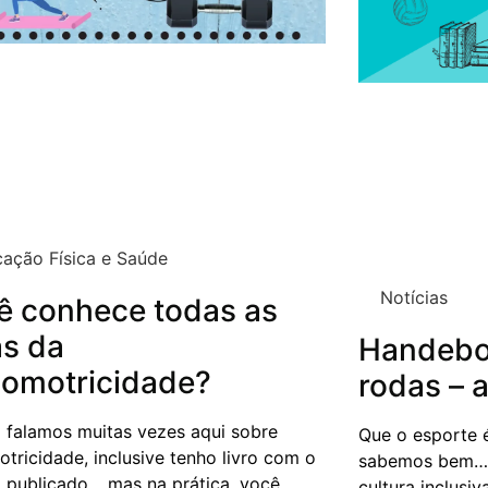
ação Física e Saúde
Notícias
ê conhece todas as
as da
Handebol
comotricidade?
rodas – 
á falamos muitas vezes aqui sobre
Que o esporte é
tricidade, inclusive tenho livro com o
sabemos bem… 
á publicado… mas na prática, você
cultura inclusi