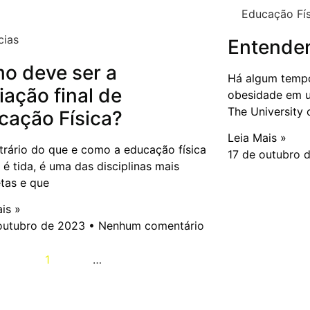
Educação Fís
cias
Entende
o deve ser a
Há algum tempo,
iação final de
obesidade em u
The University 
cação Física?
Leia Mais »
trário do que e como a educação física
17 de outubro 
 é tida, é uma das disciplinas mais
tas e que
is »
outubro de 2023
Nenhum comentário
nterior
1
2
3
…
19
Próximo »