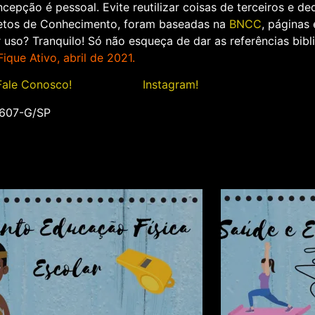
epção é pessoal. Evite reutilizar coisas de terceiros e de
jetos de Conhecimento, foram baseadas na
BNCC
, páginas
uso? Tranquilo! Só não esqueça de dar as referências bibl
ique Ativo, abril de 2021.
Fale Conosco!
Siga-nos no
Instagram!
Até breve.
8607-G/SP