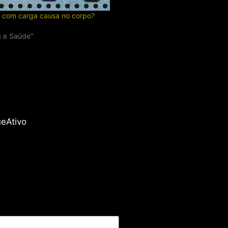
o com carga causa no corpo?
a e Saúde"
ueAtivo