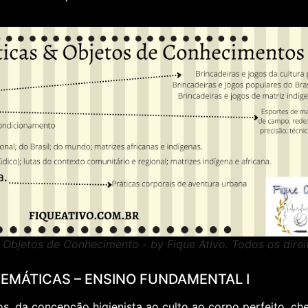
Objetos de Conhecimento - by Fique Ativo. Todos os direi
EMÁTICAS – ENSINO FUNDAMENTAL I
s, da concepção higienista ao culto ao corpo perfeito, ch