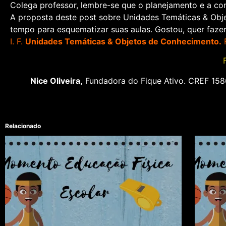
Colega professor, lembre-se que o planejamento e a conc
A proposta deste post sobre Unidades Temáticas & Ob
tempo para esquematizar suas aulas. Gostou, quer fazer 
I. F.
Unidades Temáticas & Objetos de Conhecimento.
F
Quer sugerir um tema ou participar de alguma matéria:
Nice Oliveira,
Fundadora do Fique Ativo. CREF 15
Relacionado