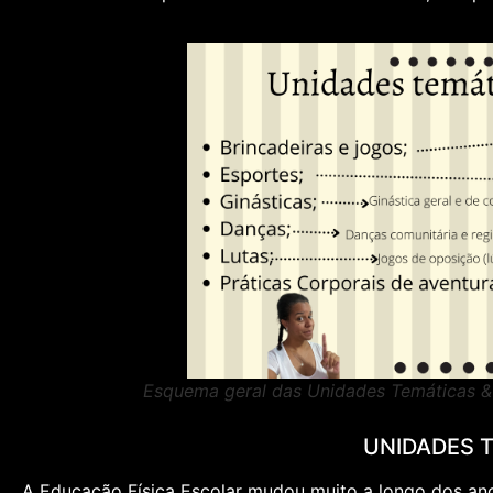
Esquema geral das Unidades Temáticas & 
UNIDADES T
A Educação Física Escolar mudou muito a longo dos ano