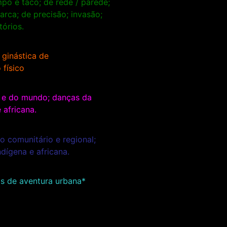
po e taco; de rede / parede;
arca; de precisão; invasão;
órios.
 ginástica de
físico
l e do mundo; danças da
 africana.
o comunitário e regional;
ndígena e africana.
is de aventura urbana*