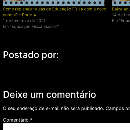
Como replanejar aulas de Educação Física com o novo
Baixe aqu
normal? – Parte 4
14 de fev
1 de fevereiro de 2021
Em "Educ
Em "Educação Física Escolar"
Postado por:
Deixe um comentário
O seu endereço de e-mail não será publicado.
Campos ob
Comentário
*